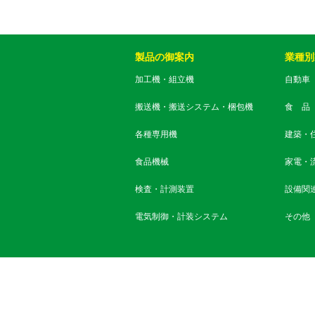
製品の御案内
業種別
加工機・組立機
自動車
搬送機・搬送システム・梱包機
食 品
各種専用機
建築・
食品機械
家電・
検査・計測装置
設備関
電気制御・計装システム
その他