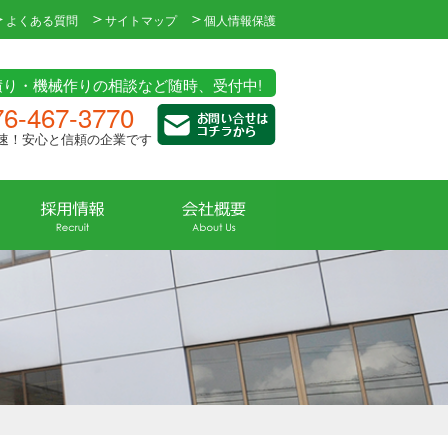
よくある質問
サイトマップ
個人情報保護
積り・機械作りの相談など随時、受付中!
76-467-3770
速！安心と信頼の企業です