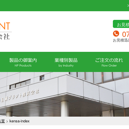
お見
0
お見積迅
装置
>
kensa-index