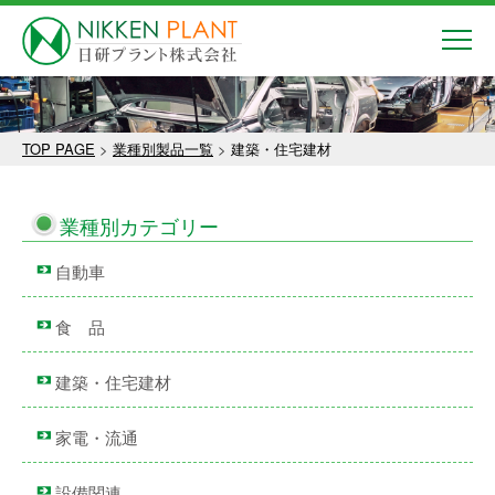
TOP PAGE
>
業種別製品一覧
>
建築・住宅建材
業種別カテゴリー
自動車
食 品
建築・住宅建材
家電・流通
設備関連