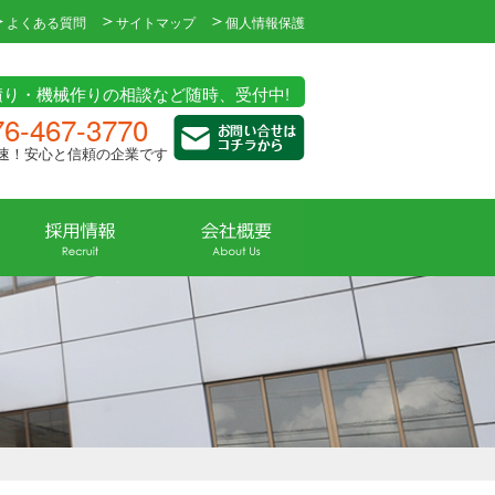
よくある質問
サイトマップ
個人情報保護
積り・機械作りの相談など随時、受付中!
76-467-3770
速！安心と信頼の企業です