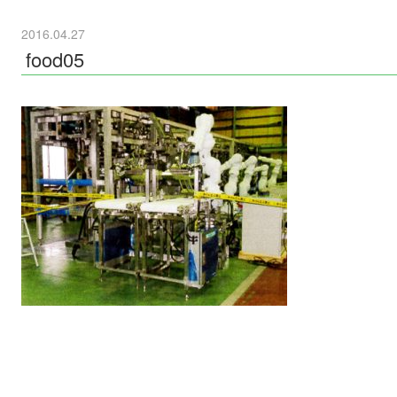
2016.04.27
food05