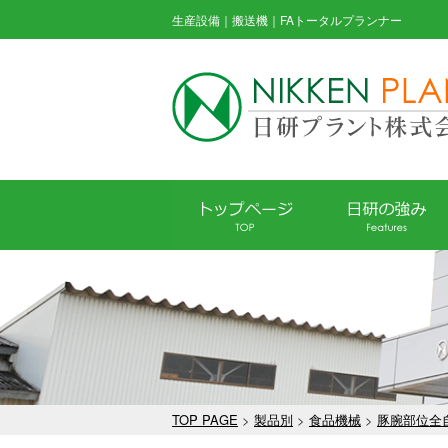
生産設備｜搬送機｜FAトータルプランナー
TOP PAGE
>
製品別
>
食品機械
>
豚腕部位全自