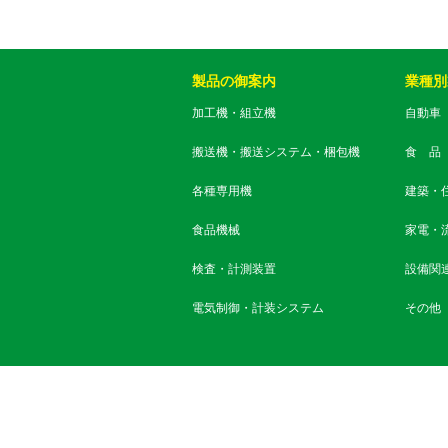
製品の御案内
業種別
加工機・組立機
自動車
搬送機・搬送システム・梱包機
食 品
各種専用機
建築・
食品機械
家電・
検査・計測装置
設備関
電気制御・計装システム
その他