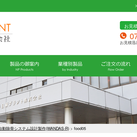
お見
0
お見積迅
動除骨システム設計製作(WANDAS-R)
>
food05