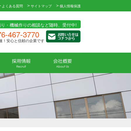
よくある質問
サイトマップ
個人情報保護
積り・機械作りの相談など随時、受付中!
76-467-3770
速！安心と信頼の企業です