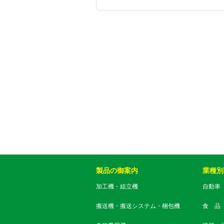
製品の御案内
業種別
加工機・組立機
自動車
搬送機・搬送システム・梱包機
食 品