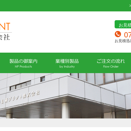
お見
0
お見積迅